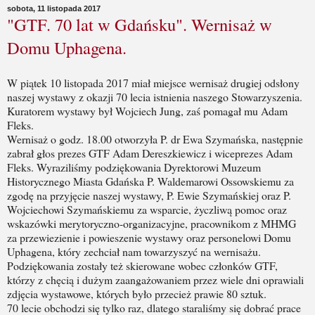
sobota, 11 listopada 2017
"GTF. 70 lat w Gdańsku". Wernisaż w
Domu Uphagena.
W piątek 10 listopada 2017 miał miejsce wernisaż drugiej odsłony
naszej wystawy z okazji 70 lecia istnienia naszego Stowarzyszenia.
Kuratorem wystawy był Wojciech Jung, zaś pomagał mu Adam
Fleks.
Wernisaż o godz. 18.00 otworzyła P. dr Ewa Szymańska, następnie
zabrał głos prezes GTF Adam Dereszkiewicz i wiceprezes Adam
Fleks. Wyraziliśmy podziękowania Dyrektorowi Muzeum
Historycznego Miasta Gdańska P. Waldemarowi Ossowskiemu za
zgodę na przyjęcie naszej wystawy, P. Ewie Szymańskiej oraz P.
Wojciechowi Szymańskiemu za wsparcie, życzliwą pomoc oraz
wskazówki merytoryczno-organizacyjne, pracownikom z MHMG
za przewiezienie i powieszenie wystawy oraz personelowi Domu
Uphagena, który zechciał nam towarzyszyć na wernisażu.
Podziękowania zostały też skierowane wobec członków GTF,
którzy z chęcią i dużym zaangażowaniem przez wiele dni oprawiali
zdjęcia wystawowe, których było przecież prawie 80 sztuk.
70 lecie obchodzi się tylko raz, dlatego staraliśmy się dobrać prace