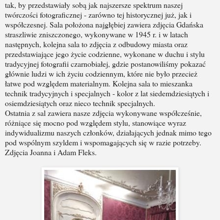
tak, by przedstawiały sobą jak najszersze spektrum naszej
twórczości fotograficznej - zarówno tej historycznej już, jak i
współczesnej. Sala położona najgłębiej zawiera zdjęcia Gdańska
straszliwie zniszczonego, wykonywane w 1945 r. i w latach
następnych, kolejna sala to zdjęcia z odbudowy miasta oraz
przedstawiające jego życie codzienne, wykonane w duchu i stylu
tradycyjnej fotografii czarnobiałej, gdzie postanowiliśmy pokazać
głównie ludzi w ich życiu codziennym, które nie było przecież
łatwe pod względem materialnym. Kolejna sala to mieszanka
technik tradycyjnych i specjalnych - kolor z lat siedemdziesiątych i
osiemdziesiątych oraz nieco technik specjalnych.
Ostatnia z sal zawiera nasze zdjęcia wykonywane współcześnie,
różniące się mocno pod względem stylu, stanowiące wyraz
indywidualizmu naszych członków, działających jednak mimo tego
pod wspólnym szyldem i wspomagających się w razie potrzeby.
Zdjęcia Joanna i Adam Fleks.