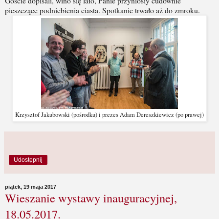
Goście dopisali, wino się lało, Panie przyniosły cudownie
pieszczące podniebienia ciasta. Spotkanie trwało aż do zmroku.
Krzysztof Jakubowski (pośrodku) i prezes Adam Dereszkiewicz (po prawej)
Udostępnij
piątek, 19 maja 2017
Wieszanie wystawy inauguracyjnej,
18.05.2017.