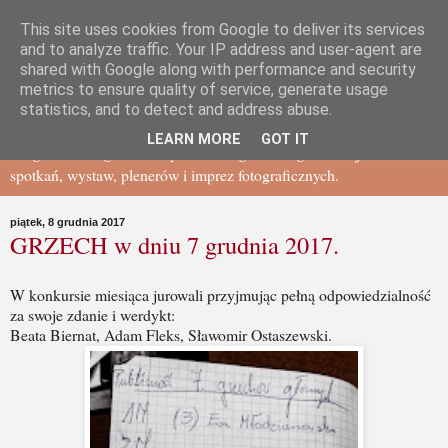
This site uses cookies from Google to deliver its services
Gdańskie Towarzystwo
and to analyze traffic. Your IP address and user-agent are
shared with Google along with performance and security
metrics to ensure quality of service, generate usage
Fotograficzne - BLOG
statistics, and to detect and address abuse.
LEARN MORE
GOT IT
Blog Gdańskiego Towarzystwa Fotograficznego - relacje ze
spotkań, wystaw, plenerów i imprez fotograficznych.
piątek, 8 grudnia 2017
GRZECH w dniu 7 grudnia 2017.
W konkursie miesiąca jurowali przyjmując pełną odpowiedzialność
za swoje zdanie i werdykt:
Beata Biernat, Adam Fleks, Sławomir Ostaszewski.