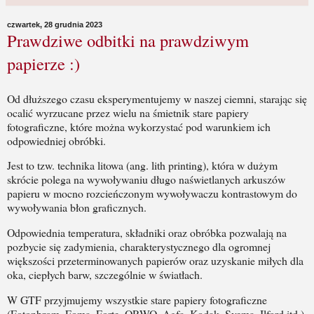
czwartek, 28 grudnia 2023
Prawdziwe odbitki na prawdziwym
papierze :)
Od dłuższego czasu eksperymentujemy w naszej ciemni, starając się
ocalić wyrzucane przez wielu na śmietnik stare papiery
fotograficzne, które można wykorzystać pod warunkiem ich
odpowiedniej obróbki.
Jest to tzw. technika litowa (ang. lith printing), która w dużym
skrócie polega na wywoływaniu długo naświetlanych arkuszów
papieru w mocno rozcieńczonym wywoływaczu kontrastowym do
wywoływania błon graficznych.
Odpowiednia temperatura, składniki oraz obróbka pozwalają na
pozbycie się zadymienia, charakterystycznego dla ogromnej
większości przeterminowanych papierów oraz uzyskanie miłych dla
oka, ciepłych barw, szczególnie w światłach.
W GTF przyjmujemy wszystkie stare papiery fotograficzne
(Fotonbrom, Foma, Forte, ORWO, Agfa, Kodak, Svema, Ilford itd.).