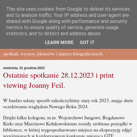
This site uses cookies from Google to deliver its services
Gdańskie Towarzystwo
and to analyze traffic. Your IP address and user-agent are
shared with Google along with performance and security
metrics to ensure quality of service, generate usage
Fotograficzne - BLOG
statistics, and to detect and address abuse.
LEARN MORE
GOT IT
Blog Gdańskiego Towarzystwa Fotograficznego - relacje ze
spotkań, wystaw, plenerów i imprez fotograficznych.
niedziela, 31 grudnia 2023
Ostatnie spotkanie 28.12.2023 i print
viewing Joanny Feil.
W bardzo udany sposób zakończyliśmy stary rok 2023, mając duże
oczekiwania względem Nowego Roku 2024.
Dzięki kilku kolegom, m.in. Wojciechowi Jungowi, Bogdanowi
Kizło oraz Marcinowi Kołakowskiemu zostały zrobione porządki w
bibliotece, w której wygospodarowano miejsce na ekspozycję zdjęć
wyróżnionych w każdorazowym konkursie miesiąca GTF.