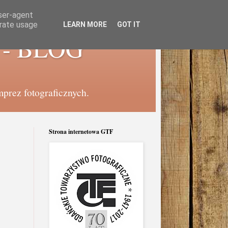
user-agent
erate usage
LEARN MORE
GOT IT
e - BLOG
mprez fotograficznych.
Strona internetowa GTF