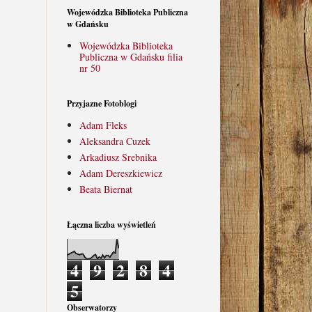
Wojewódzka Biblioteka Publiczna
w Gdańsku
Wojewódzka Biblioteka
Publiczna w Gdańsku filia
nr 50
Przyjazne Fotoblogi
Adam Fleks
Aleksandra Cuzek
Arkadiusz Srebnika
Adam Dereszkiewicz
Beata Biernat
Łączna liczba wyświetleń
4
9
2
8
4
5
Obserwatorzy