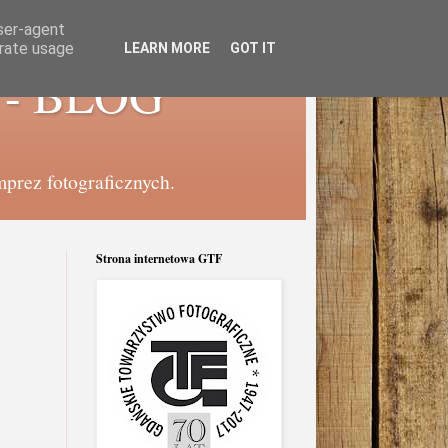
user-agent
erate usage
LEARN MORE
GOT IT
e - BLOG
mprez fotograficznych.
Strona internetowa GTF