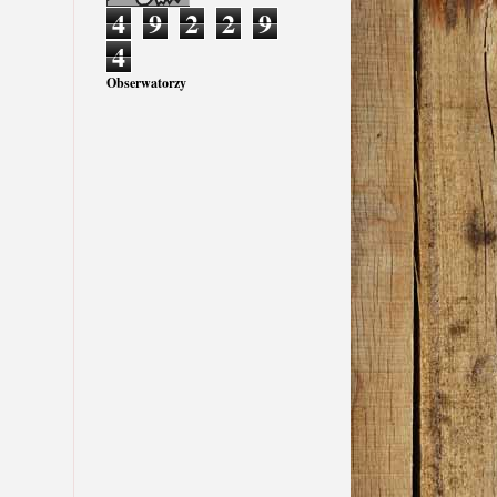
4
9
2
2
9
4
Obserwatorzy