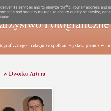
eliver its services and to analyze traffic. Your IP address and 
ormance and security metrics to ensure quality of service, gen
abuse.
arzystwo Fotograficzn
graficznego - relacje ze spotkań, wystaw, plenerów i i
t" w Dworku Artura