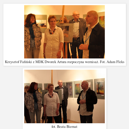
Krzysztof Fafiński z MDK Dworek Artura rozpoczyna wernisaż. Fot. Adam Fleks
fot. Beata Biernat