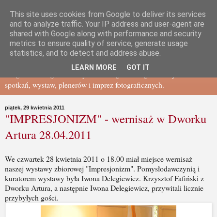
This site uses cookies from Google to deliver its services
Gdańskie Towarzystwo
and to analyze traffic. Your IP address and user-agent are
shared with Google along with performance and security
metrics to ensure quality of service, generate usage
Fotograficzne - BLOG
statistics, and to detect and address abuse.
LEARN MORE
GOT IT
Blog Gdańskiego Towarzystwa Fotograficznego - relacje ze
spotkań, wystaw, plenerów i imprez fotograficznych.
piątek, 29 kwietnia 2011
"IMPRESJONIZM" - wernisaż w Dworku
Artura 28.04.2011
We czwartek 28 kwietnia 2011 o 18.00 miał miejsce wernisaż
naszej wystawy zbiorowej "Impresjonizm". Pomysłodawczynią i
kuratorem wystawy była Iwona Delegiewicz. Krzysztof Fafiński z
Dworku Artura, a następnie Iwona Delegiewicz, przywitali licznie
przybyłych gości.