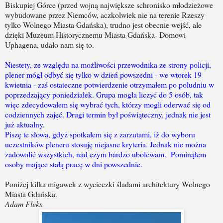
Biskupiej Górce (przed wojną największe schronisko młodzieżowe
wybudowane przez Niemców, aczkolwiek nie na terenie Rzeszy
tylko Wolnego Miasta Gdańska), trudno jest obecnie wejść, ale
dzięki Muzeum Historycznemu Miasta Gdańska- Domowi
Uphagena, udało nam się to.
Niestety, ze względu na możliwości przewodnika ze strony policji,
plener mógł odbyć się tylko w dzień powszedni - we wtorek 19
kwietnia - zaś ostateczne potwierdzenie otrzymałem po południu w
poprzedzający poniedziałek. Grupa mogła liczyć do 5 osób, tak
więc zdecydowałem się wybrać tych, którzy mogli oderwać się od
codziennych zajęć. Drugi termin był poświąteczny, jednak nie jest
już aktualny.
Piszę te słowa, gdyż spotkałem się z zarzutami, iż do wyboru
uczestników pleneru stosuję niejasne kryteria. Jednak nie można
zadowolić wszystkich, nad czym bardzo ubolewam. Pominąłem
osoby mające stałą pracę w dni powszednie.
Poniżej kilka migawek z wycieczki śladami architektury Wolnego
Miasta Gdańska.
Adam Fleks