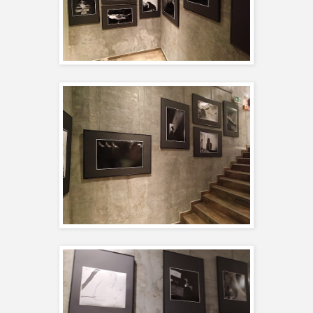
Cykl, który zaprezentujemy w Galerii GTF, podejmuje temat walki
słabościami wynikającymi ze zmagań z chorobą. Jest to metaforycz
codzienności kobiet cierpiących z powodu endometriozy. Projekt po
dyplom dla Studium Fotograficznego ZPAF i w ramach obrony otrz
wyróżnienie.