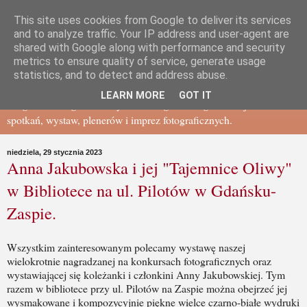
This site uses cookies from Google to deliver its services
Gdańskie Towarzystwo
and to analyze traffic. Your IP address and user-agent are
shared with Google along with performance and security
metrics to ensure quality of service, generate usage
Fotograficzne - BLOG
statistics, and to detect and address abuse.
LEARN MORE
GOT IT
Blog Gdańskiego Towarzystwa Fotograficznego - relacje ze
spotkań, wystaw, plenerów i imprez fotograficznych.
niedziela, 29 stycznia 2023
Anna Jakubowska i jej "Tajemnice Oliwy"
w Bibliotece na ul. Pilotów w Gdańsku-
Zaspie.
Wszystkim zainteresowanym polecamy wystawę naszej
wielokrotnie nagradzanej na konkursach fotograficznych oraz
wystawiającej się koleżanki i członkini Anny Jakubowskiej. Tym
razem w bibliotece przy ul. Pilotów na Zaspie można obejrzeć jej
wysmakowane i kompozycyjnie piękne wielce czarno-białe wydruki