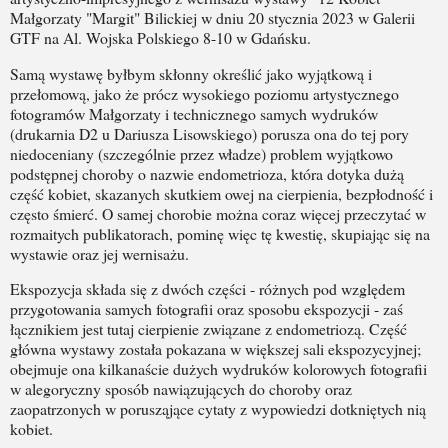
Małgorzaty "Margit" Bilickiej w dniu 20 stycznia 2023 w Galerii
GTF na Al. Wojska Polskiego 8-10 w Gdańsku.
Samą wystawę byłbym skłonny określić jako wyjątkową i
przełomową, jako że prócz wysokiego poziomu artystycznego
fotogramów Małgorzaty i technicznego samych wydruków
(drukarnia D2 u Dariusza Lisowskiego) porusza ona do tej pory
niedoceniany (szczególnie przez władze) problem wyjątkowo
podstępnej choroby o nazwie endometrioza, która dotyka dużą
część kobiet, skazanych skutkiem owej na cierpienia, bezpłodność i
często śmierć. O samej chorobie można coraz więcej przeczytać w
rozmaitych publikatorach, pominę więc tę kwestię, skupiając się na
wystawie oraz jej wernisażu.
Ekspozycja składa się z dwóch części - różnych pod względem
przygotowania samych fotografii oraz sposobu ekspozycji - zaś
łącznikiem jest tutaj cierpienie związane z endometriozą. Część
główna wystawy została pokazana w większej sali ekspozycyjnej;
obejmuje ona kilkanaście dużych wydruków kolorowych fotografii
w alegoryczny sposób nawiązujących do choroby oraz
zaopatrzonych w porusząjące cytaty z wypowiedzi dotkniętych nią
kobiet.