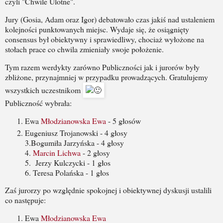
czyli "Chwile Ulotne".
Jury (Gosia, Adam oraz Igor) debatowało czas jakiś nad ustaleniem
kolejności punktowanych miejsc. Wydaje się, że osiągnięty
consensus był obiektywny i sprawiedliwy, chociaż wyłożone na
stołach prace co chwila zmieniały swoje położenie.
Tym razem werdykty zarówno Publiczności jak i jurorów były
zbliżone, przynajmniej w przypadku prowadzących. Gratulujemy
wszystkich uczestnikom
Publiczność wybrała:
Ewa
Młodzianowska Ewa
- 5 głosów
Eugeniusz Trojanowski - 4 głosy
3.Bogumiła Jarzyńska - 4 głosy
4.
Marcin Lichwa
- 2 głosy
5. Jerzy Kulczycki - 1 głos
6. Teresa Polańska - 1 głos
Zaś jurorzy po względnie spokojnej i obiektywnej dyskusji ustalili
co następuje:
Ewa
Młodzianowska Ewa