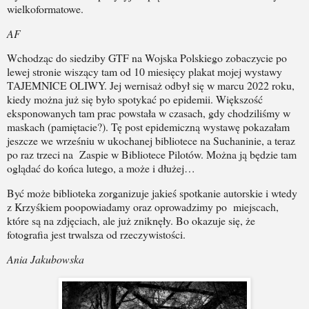
wielkoformatowe.
AF
Wchodząc do siedziby GTF na Wojska Polskiego zobaczycie po
lewej stronie wiszący tam od 10 miesięcy plakat mojej wystawy
TAJEMNICE OLIWY. Jej wernisaż odbył się w marcu 2022 roku,
kiedy można już się było spotykać po epidemii. Większość
eksponowanych tam prac powstała w czasach, gdy chodziliśmy w
maskach (pamiętacie?). Tę post epidemiczną wystawę pokazałam
jeszcze we wrześniu w ukochanej bibliotece na Suchaninie, a teraz
po raz trzeci na
Zaspie w Bibliotece Pilotów. Można ją będzie tam
oglądać do końca lutego, a może i dłużej…
Być może biblioteka zorganizuje jakieś spotkanie autorskie i wtedy
z Krzyśkiem poopowiadamy oraz oprowadzimy po
miejscach,
które są na zdjęciach, ale już zniknęły. Bo okazuje się, że
fotografia jest trwalsza od rzeczywistości.
Ania Jakubowska