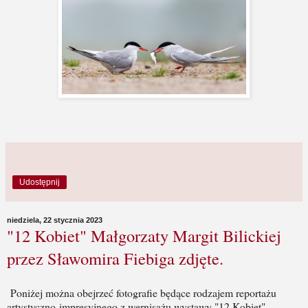
Udostępnij
niedziela, 22 stycznia 2023
"12 Kobiet" Małgorzaty Margit Bilickiej
przez Sławomira Fiebiga zdjęte.
Poniżej można obejrzeć fotografie będące rodzajem reportażu
artystyczno-impresyjnego z wernisażu wystawy "12 Kobiet"