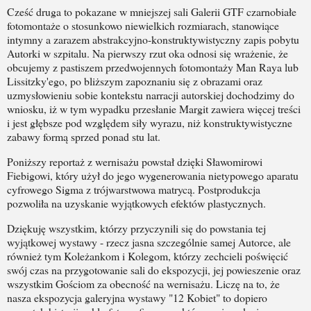
Cześć druga to pokazane w mniejszej sali Galerii GTF czarnobiałe
fotomontaże o stosunkowo niewielkich rozmiarach, stanowiące
intymny a zarazem abstrakcyjno-konstruktywistyczny zapis pobytu
Autorki w szpitalu. Na pierwszy rzut oka odnosi się wrażenie, że
obcujemy z pastiszem przedwojennych fotomontaży Man Raya lub
Lissitzky'ego, po bliższym zapoznaniu się z obrazami oraz
uzmysłowieniu sobie kontekstu narracji autorskiej dochodzimy do
wniosku, iż w tym wypadku przesłanie Margit zawiera więcej treści
i jest głębsze pod względem siły wyrazu, niż konstruktywistyczne
zabawy formą sprzed ponad stu lat.
Poniższy reportaż z wernisażu powstał dzięki Sławomirowi
Fiebigowi, który użył do jego wygenerowania nietypowego aparatu
cyfrowego Sigma z trójwarstwowa matrycą. Postprodukcja
pozwoliła na uzyskanie wyjątkowych efektów plastycznych.
Dziękuję wszystkim, którzy przyczynili się do powstania tej
wyjątkowej wystawy - rzecz jasna szczególnie samej Autorce, ale
również tym Koleżankom i Kolegom, którzy zechcieli poświęcić
swój czas na przygotowanie sali do ekspozycji, jej powieszenie oraz
wszystkim Gościom za obecność na wernisażu. Liczę na to, że
nasza ekspozycja galeryjna wystawy "12 Kobiet" to dopiero