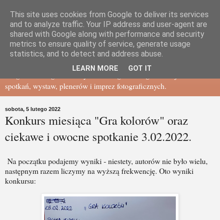
This site uses cookies from Google to deliver its services
Gdańskie Towarzystwo
and to analyze traffic. Your IP address and user-agent are
shared with Google along with performance and security
metrics to ensure quality of service, generate usage
Fotograficzne - BLOG
statistics, and to detect and address abuse.
LEARN MORE
GOT IT
Blog Gdańskiego Towarzystwa Fotograficznego - relacje ze
spotkań, wystaw, plenerów i imprez fotograficznych.
sobota, 5 lutego 2022
Konkurs miesiąca "Gra kolorów" oraz
ciekawe i owocne spotkanie 3.02.2022.
Na początku podajemy wyniki - niestety, autorów nie było wielu,
następnym razem liczymy na wyższą frekwencję. Oto wyniki
konkursu: