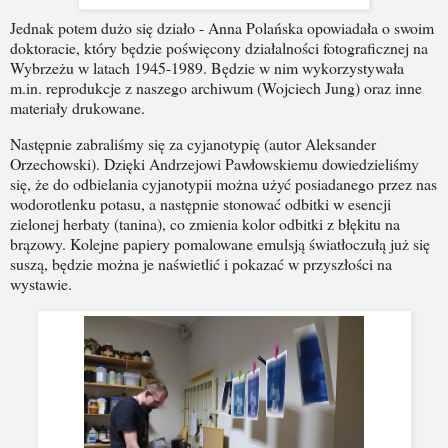
Jednak potem dużo się działo - Anna Polańska opowiadała o swoim
doktoracie, który będzie poświęcony działalności fotograficznej na
Wybrzeżu w latach 1945-1989. Będzie w nim wykorzystywała
m.in. reprodukcje z naszego archiwum (Wojciech Jung) oraz inne
materiały drukowane.
Następnie zabraliśmy się za cyjanotypię (autor Aleksander
Orzechowski). Dzięki Andrzejowi Pawłowskiemu dowiedzieliśmy
się, że do odbielania cyjanotypii można użyć posiadanego przez nas
wodorotlenku potasu, a następnie stonować odbitki w esencji
zielonej herbaty (tanina), co zmienia kolor odbitki z błękitu na
brązowy. Kolejne papiery pomalowane emulsją światłoczułą już się
suszą, będzie można je naświetlić i pokazać w przyszłości na
wystawie.