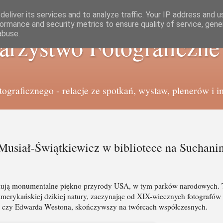
eliver its services and to analyze traffic. Your IP address and 
ormance and security metrics to ensure quality of service, gen
abuse.
arzystwo Fotograficzn
graficznego - relacje ze spotkań, wystaw, plenerów i i
Musiał-Świątkiewicz w bibliotece na Suchani
kazują monumentalne piękno przyrody USA, w tym parków narodowych.
amerykańskiej dzikiej natury, zaczynając od XIX-wiecznych fotografów
 czy Edwarda Westona, skończywszy na twórcach współczesnych.