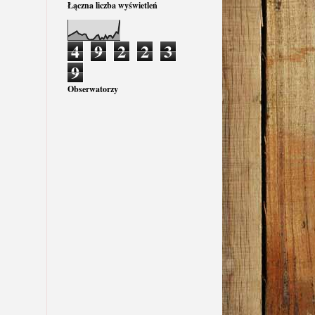
Łączna liczba wyświetleń
4
9
2
2
3
9
Obserwatorzy