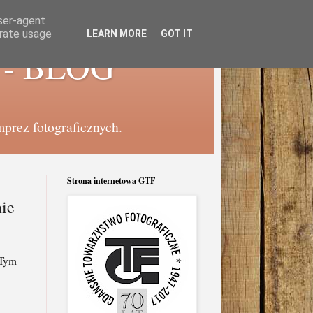
user-agent
erate usage
LEARN MORE
GOT IT
e - BLOG
mprez fotograficznych.
Strona internetowa GTF
nie
 Tym