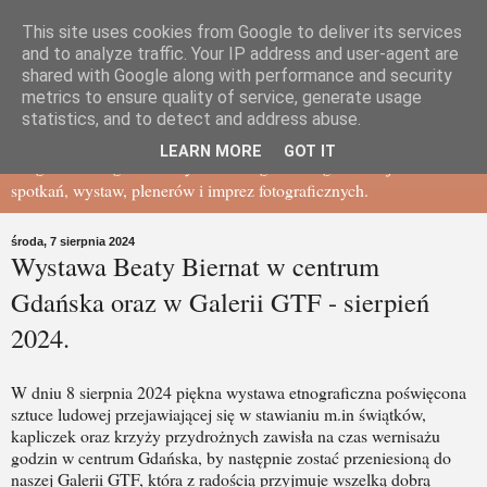
This site uses cookies from Google to deliver its services
Gdańskie Towarzystwo
and to analyze traffic. Your IP address and user-agent are
shared with Google along with performance and security
metrics to ensure quality of service, generate usage
Fotograficzne - BLOG
statistics, and to detect and address abuse.
LEARN MORE
GOT IT
Blog Gdańskiego Towarzystwa Fotograficznego - relacje ze
spotkań, wystaw, plenerów i imprez fotograficznych.
środa, 7 sierpnia 2024
Wystawa Beaty Biernat w centrum
Gdańska oraz w Galerii GTF - sierpień
2024.
W dniu 8 sierpnia 2024 piękna wystawa etnograficzna poświęcona
sztuce ludowej przejawiającej się w stawianiu m.in świątków,
kapliczek oraz krzyży przydrożnych zawisła na czas wernisażu
godzin w centrum Gdańska, by następnie zostać przeniesioną do
naszej Galerii GTF, która z radością przyjmuje wszelką dobrą