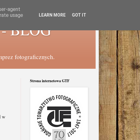
user-agent
erate usage
LEARN MORE
GOT IT
e - BLOG
mprez fotograficznych.
Strona internetowa GTF
l w