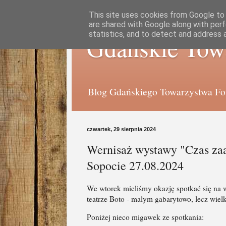
This site uses cookies from Google to d
are shared with Google along with perf
statistics, and to detect and address 
Gdańskie Tow
Blog Gdańskiego Towarzystwa Foto
czwartek, 29 sierpnia 2024
Wernisaż wystawy "Czas za
Sopocie 27.08.2024
We wtorek mieliśmy okazję spotkać się na
teatrze Boto - małym gabarytowo, lecz wielk
Poniżej nieco migawek ze spotkania: