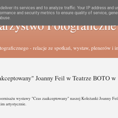
eliver its services and to analyze traffic. Your IP address and 
ormance and security metrics to ensure quality of service, gen
abuse.
arzystwo Fotograficzn
graficznego - relacje ze spotkań, wystaw, plenerów i i
akceptowany" Joanny Feil w Teatrze BOTO w
 wernisażu wystawy "Czas zaakceptowany" naszej Koleżanki Joanny Fei
im artystycznie.