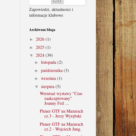
Zapowiedzi, aktualności i
informacje klubowe
Archiwum bloga
2026
(1)
►
2025
(1)
►
2024
(39)
▼
listopada
(2)
►
października
(3)
►
września
(1)
►
sierpnia
(5)
▼
Wernisaż wystawy "Czas
zaakceptowany"
Joanny Feil ...
Plener GTF na Mazurach
cz.3 - Jerzy Wyrębski
Plener GTF na Mazurach
cz.2 - Wojciech Jung.