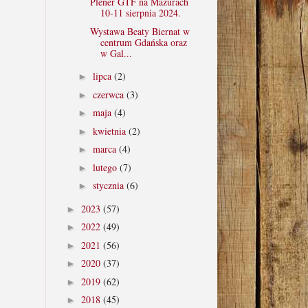
Plener GTF na Mazurach
10-11 sierpnia 2024.
Wystawa Beaty Biernat w
centrum Gdańska oraz
w Gal...
lipca
(2)
►
czerwca
(3)
►
maja
(4)
►
kwietnia
(2)
►
marca
(4)
►
lutego
(7)
►
stycznia
(6)
►
2023
(57)
►
2022
(49)
►
2021
(56)
►
2020
(37)
►
2019
(62)
►
2018
(45)
►