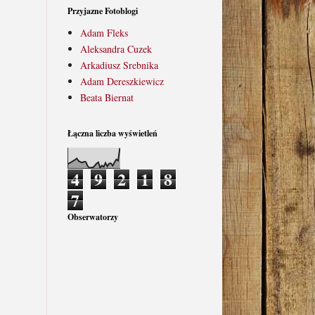
Przyjazne Fotoblogi
Adam Fleks
Aleksandra Cuzek
Arkadiusz Srebnika
Adam Dereszkiewicz
Beata Biernat
Łączna liczba wyświetleń
4
9
2
1
8
7
Obserwatorzy