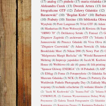
(17)
analog
(17)
pinhole
(17)
maria różańska
(1
Aleksandra Cuzek
(13)
Dworek Artura
(13)
fo
fotograficzne GTF
(12)
Żuławy Gdańskie
(12)
Baranowski"
(10)
"Bogdan Kizło"
(10)
Barbara
(10)
Prabuty
(10)
Sierżno
(10)
biblioteka Oliw
Wyrębski
(9)
Piotr Langman
(9)
70 lat GTF
(8)
Adam 
(8)
Manhattan
(8)
Piotr Wołoszyk
(8)
Riwiera
(8)
Sopo
"ORWO 70"
(7)
Delikatesy Sztuki
(7)
Finisaż
(7)
G
Zbigniew Zagórski
(7)
archiwum GTF
(7)
"Jolanta 
Januszewski
(6)
Pruszcz Gdański
(6)
Viva Oliva
(6
"Zbigniew Czerwiński"
(5)
Adam Nowicki
(5)
Arka
Brookliński Most
(5)
Nikon D90
(5)
Nowy Port
(5)
"Małgorzata Margit Bielicka"
(4)
"Witold Baranows
Mehring
(4)
Impresje japońskie
(4)
Jacek M. Kozłow
House
(4)
Wróblewo
(4)
akt
(4)
guma
(4)
lith printing
"Sponsor Główny ENERGA"
(3)
18 Południk
(3)
ASP 
(3)
Elbląg
(3)
Foma
(3)
Fotoperyferie
(3)
Gdańska Sz
Muzeum Gdańska
(3)
NCK
(3)
Plama
(3)
Portrety Zi
Worldwide Pinhole Photography Day
(3)
Zakłady Mi
wojenny
(3)
techniki szlachetne
(3)
wołanie filmów
(
(2)
"Jacek M. Kozłowski"
(2)
"Joanna Feil"
(2)
"Jolanta 
CYFROWE.PL
(2)
Centrum Wystawiennicze Dolnej Wisły
Przymorze
(2)
Galeria Trzech Fotogramów
(2)
Gdańskie 
Kamieniec
(2)
Katarzyna Figura
(2)
Kazimiera Prabucka