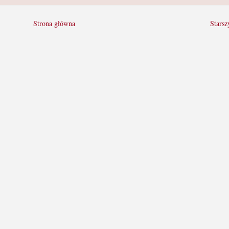
Strona główna
Starsz
ń:
smmmikołaj?
vftEWbMyFvFj3K2jyAZM1hg04tBx4JYN0WwEZBYsL1nBpium6tmUNva
UfkCdbRfFhT8xtrbYDEaMHhLqRWMvrHnUO_zYpDmXWJ-
X_sLa4Jb5ibUXlR85p1NfjvkRbU&__tn__=*NK-R