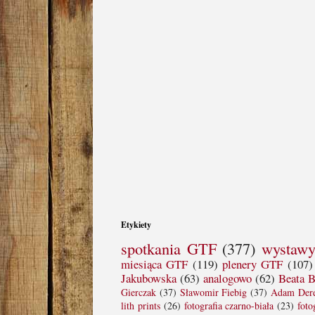
Etykiety
spotkania GTF
(377)
wystaw
miesiąca GTF
(119)
plenery GTF
(107)
Jakubowska
(63)
analogowo
(62)
Beata B
Gierczak
(37)
Sławomir Fiebig
(37)
Adam Dere
lith prints
(26)
fotografia czarno-biała
(23)
foto