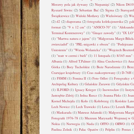
Morawy pola jak dywany
(2)
Niepamięć
(2)
Nikon D610
Ryszard Siwiec
(2)
Sebastian Bać
(2)
Sigma
(2)
Starogar
Świątkiewicz
(2)
Widoki Motławy
(2)
Wieloświaty
(2)
Wie
(2)
d2
(2)
diaporama
(2)
fotografia kolekcjonerska
(2)
gal
format
(2)
"9 x 12 cm"
(1)
"ANSCO-70"
(1)
"Aleksande
Terminal Kontenerowy"
(1)
"Ginące zawody"
(1)
"IX LO"
(1)
"Martwa natura z jajem"
(1)
"Małgorzata Margit Bilick
zwierciadeł"
(1)
"PRL-migawki z obozu"
(1)
"Podejrzane
Uniesieniu"
(1)
"Wiesia Wolanicka"
(1)
"Wojciech Beszter
(1)
"teatr w czerni i bieli"
(1)
11 listopada
(1)
8/165 mm"
Albania
(1)
Alfred T.Palmer
(1)
Alina Czechowicz
(1)
Ana
Górka
(1)
Bory Tucholskie
(1)
Boże Narodzenie
(1)
Brze
Czarujące krajobrazy
(1)
Czas zaakceptowany
(1)
D-76H
(
(1)
FSMM
(1)
Femina II
(1)
Foto Odlot
(1)
Fotograficy z
Archipelag Kultury
(1)
Gdańskie Żurawie
(1)
Gdyńskie C
(1)
ILFORD
(1)
Ignacy Krieger
(1)
Inowrocław
(1)
Instyt
Jastrzębie-Zdrój
(1)
Jedna Rzecz
(1)
Joanna Fleks
(1)
Joa
Kornel Michejda
(1)
Koło
(1)
Kołobrzeg
(1)
Końskie Lato
Lech Nowicz
(1)
Lech Trawicki
(1)
Leica
(1)
Leszek Błasz
(1)
Maskarada
(1)
Mateusz Adamski
(1)
Małgorzata Margit
Fotografii 1976-78
(1)
Muzeum Marynarki Wojennej w G
Nokia
(1)
Norwegia
(1)
Nuda
(1)
OFFO
(1)
ORWO
(1)
O
Paulina Zolnik
(1)
Pałac Opatów
(1)
Pelplin
(1)
Pentax
(