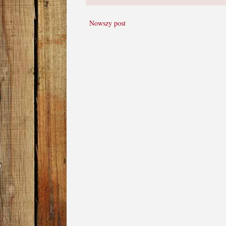
Nowszy post
Oto zdjęcia konkursowe i hashtag do
https://www.facebook.com/hashtag/f
__eep__=6&__cft__[0]=AZVL2Eb
iHNMlCbYLdHtNMlb1s5TgLALkr
x9YbuQwXBwDkiji0jM9sZiq1DGy1