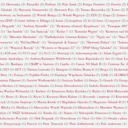
(2)
Ołowianka
(2)
Parasolki
(2)
Podlasie
(2)
Pole Sztuk
(2)
Pompa Funebris
(2)
Prawda
(2)
d Gdański
(2)
Sławomir Ostaszewski
(2)
Sławomir Pryc
(2)
Tatiana Baczyńska
(2)
Tczew
(2)
T
loświaty na Suchaninie
(2)
Witold Bianga
(2)
Witold Węgrzyn
(2)
ZEN
(2)
Zaspa
(2)
Zestaw
(
eria ZPAP
(2)
hotel Arbiter w Elblągu
(2)
konie
(2)
krajobraz
(2)
lit
(2)
lomo
(2)
negatyw
(2)
s
r Draganik"
(1)
"Andrzej Strumiłło"
(1)
"Dyskretna ulotność Krajobrazu"
(1)
"Fomapan 400"
(1)
"Jan Saudek"
(1)
"Jan Stańczak"
(1)
"Kodar 7
(1)
"Konsulat Węgier"
(1)
"Kostrzyn nad O
a"
(1)
"Mirosław Machalski"
(1)
"Nadbałty6ckie Centrum Kultury"
(1)
"Nigdy nic"
(1)
"Nina T
 warzywa"
(1)
"Pol'And'Rock"
(1)
"Steampunk & Fantasy"
(1)
"Sławomir Pultyn"
(1)
"Tadeus
da"
(1)
"Wojciech Korsak"
(1)
"Wystawa ze Straganu 22"
(1)
"ZPAP Okręg Gdański"
(1)
"Zdzis
(1)
8/28 mm
(1)
9/131 mm"
(1)
9x12
(1)
Aberracje
(1)
Achromatografie
(1)
Adam Eggert
(1)
tomia Apokalipsy.
(1)
Andrzej Kazimierz Wróblewski
(1)
Anna Rapcińska
(1)
Are
(1)
Artur Ło
źno
(1)
Burdajny
(1)
CKiBP w Gniewie
(1)
Cambo
(1)
Canon 5D Mark II
(1)
Centrum Św. J
1)
D23
(1)
DCT
(1)
Dariusz Lisowski
(1)
Distagon
(1)
Dolna Brama 8
(1)
Droga
(1)
Dyakowsk
 Oliwy
(1)
Francja
(1)
Fujifilm Polska
(1)
Fundacja Wspólnota Gdańska
(1)
GAK
(1)
GLOBALT
entrum Filmowe
(1)
Gorzów Wielkopolski
(1)
Grażyna Sadłoń
(1)
Grecja
(1)
Grzech
(1)
Grzego
ut Herdera
(1)
Integracja
(1)
Islandia
(1)
Iwona Dereszkiewicz
(1)
Izabela Demkowicz
(1)
Iław
nna Wardyn-Wolanicka
(1)
Karlino
(1)
Katarzyna Kalua Kryńska
(1)
Kielce
(1)
Klub Marynark
(1)
Kresy
(1)
Krym
(1)
Kryst
(1)
Krystyna Maria Kahsin
(1)
Kryształy i impresje
(1)
Krzesimi
czyk
(1)
Leśne Impresje
(1)
Maciej Kwiek
(1)
Magdalena Opozda
(1)
Magiczny Gdańsk II
(1)
 Bilicka
(1)
Medikon
(1)
Mieczysław Witold Wątorski
(1)
Minimalizm
(1)
Mirosław Węsiora
(1
dyni
(1)
NSZZ Solidarność
(1)
Natalia LL
(1)
Natura
(1)
Nekropolie Pomorza
(1)
Neony
(1)
koliczności Przyrody
(1)
Olek Draganik
(1)
Orwochrom
(1)
Osice
(1)
Oslo
(1)
Owady i płazy
1)
Peregrynacje
(1)
Petzval
(1)
Piotr Tomczyk
(1)
Piotr Zabłudowski
(1)
Pola malowane
(1)