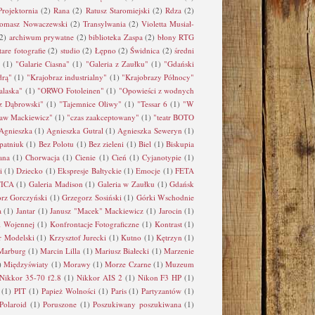
Projektornia
(2)
Rana
(2)
Ratusz Staromiejski
(2)
Rdza
(2)
omasz Nowaczewski
(2)
Transylwania
(2)
Violetta Musiał-
2)
archiwum prywatne
(2)
biblioteka Zaspa
(2)
błony RTG
tare fotografie
(2)
studio
(2)
Łępno
(2)
Świdnica
(2)
średni
(1)
"Galarie Ciasna"
(1)
"Galeria z Zaułku"
(1)
"Gdański
drą"
(1)
"Krajobraz industrialny"
(1)
"Krajobrazy Północy"
alaska"
(1)
"ORWO Fotoleinen"
(1)
"Opowieści z wodnych
z Dąbrowski"
(1)
"Tajemnice Oliwy"
(1)
"Tessar 6
(1)
"W
ław Mackiewicz"
(1)
"czas zaakceptowany"
(1)
"teatr BOTO
Agnieszka
(1)
Agnieszka Gutral
(1)
Agnieszka Seweryn
(1)
patniuk
(1)
Bez Polotu
(1)
Bez zieleni
(1)
Biel
(1)
Biskupia
ana
(1)
Chorwacja
(1)
Cienie
(1)
Cień
(1)
Cyjanotypie
(1)
i
(1)
Dziecko
(1)
Ekspresje Bałtyckie
(1)
Emocje
(1)
FETA
ICA
(1)
Galeria Madison
(1)
Galeria w Zaułku
(1)
Gdańsk
rz Gorczyński
(1)
Grzegorz Sosiński
(1)
Górki Wschodnie
a
(1)
Jantar
(1)
Janusz "Macek" Mackiewicz
(1)
Jarocin
(1)
i Wojennej
(1)
Konfrontacje Fotograficzne
(1)
Kontrast
(1)
r Modelski
(1)
Krzysztof Jurecki
(1)
Kutno
(1)
Kętrzyn
(1)
Marburg
(1)
Marcin Lilla
(1)
Mariusz Białecki
(1)
Marzenie
)
Międzyświaty
(1)
Morawy
(1)
Morze Czarne
(1)
Muzeum
Nikkor 35-70 f2.8
(1)
Nikkor AIS 2
(1)
Nikon F3 HP
(1)
(1)
PIT
(1)
Papież Wolności
(1)
Paris
(1)
Partyzantów
(1)
Polaroid
(1)
Poruszone
(1)
Poszukiwany poszukiwana
(1)