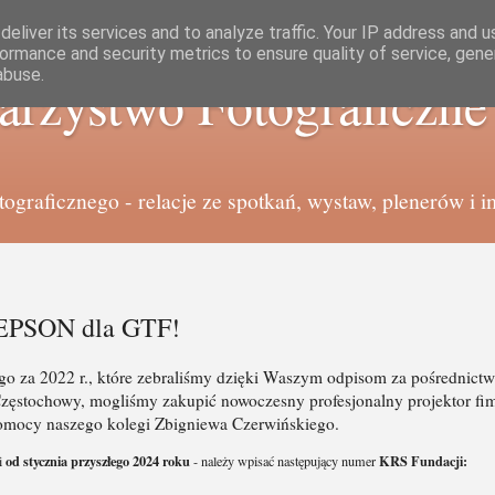
eliver its services and to analyze traffic. Your IP address and 
ormance and security metrics to ensure quality of service, gen
abuse.
arzystwo Fotograficzn
graficznego - relacje ze spotkań, wystaw, plenerów i i
r EPSON dla GTF!
 za 2022 r., które zebraliśmy dzięki Waszym odpisom za pośrednict
zęstochowy, mogliśmy zakupić nowoczesny profesjonalny projektor fi
omocy naszego kolegi Zbigniewa Czerwińskiego.