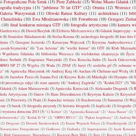
6)
Fotograficzne Pole Sztuk
(15)
Piotr Zabłocki
(15)
Wolne Miasto Gdańsk
(15
tografia tradycyjna
(13)
"jubileusz 70 lat GTF"
(12)
Orunia
(12)
Wrzeszcz
(1
Galeria Warzywniak
(11)
Oliwski Ratusz Kultury
(11)
architektura
(11)
bib
 Chmielińska
(10)
Ewa Młodzianowska
(10)
Fotonbrom
(10)
Grzegorz Zielen
a
(10)
finał konkursu miesiąca GTF
(10)
fotografia artystyczna
(10)
kamera wi
Gardziewicz
(8)
Dawid Bazyluk
(8)
Elżbieta Mielcarzewicz
(8)
Gdańsk Impresyjny - 
t
(8)
Stanisław Składanowski
(8)
Stefan Korona
(8)
archeologia fotografii
(8)
kurs foto
dynia
(7)
Grzegorz Jezierski
(7)
Katarzyna Wojtczak
(7)
Krystyna Andryszkiewicz
(
Lassak-Szymerska"
(6)
"Lux Aeterna"
(6)
"wielki format"
(6)
GTF
(6)
Klub Marynar
)
Wspólnota Gdańska
(6)
biblioteka Wrzeszcz
(6)
wielokrotna ekspozycja
(6)
Życie
diusz Srebnik
(5)
Eugeniusz Nurzyński
(5)
Ewa Kosecka-Judin
(5)
Jacek Gulczewsk
ORWO NP 27
(5)
Wigilia
(5)
Woda
(5)
ZPAF
(5)
baryt
(5)
siedziba gtf
(5)
zebranie 
ki"
(4)
Agnieszka Marcyniuk
(4)
Andrzej Kraj
(4)
Auchan
(4)
Chełmno nad Wisłą
(4)
ski
(4)
Jarosław Pazio
(4)
Joanna Feil
(4)
Krzywe Koło
(4)
Mikołajki
(4)
Olympus
(4)
S
(4)
prezentacja zdjęć
(4)
stare aparaty
(4)
"Andrzej Zagórski"
(3)
"Kodak D23"
(3)
"Mi
Gdańsk
(3)
Adam Matuszewski
(3)
Agnieszka Kmieciak
(3)
Aleksander Draganik
(3)
B
koła Artystyczna
(3)
Gniew
(3)
Hans Drieenhuizen
(3)
Krystyna Kahsin
(3)
Krzysztof
emi
(3)
Prześwity
(3)
Ptaki
(3)
Sopockie witraże
(3)
Stachowizna
(3)
Summitar
(3)
Wej
ęsne
(3)
barok
(3)
fotografia przyrody
(3)
historia fotografii
(3)
kapliczki
(3)
litografie
(3
3)
wystawa doroczna 2013
(3)
"12 Kobiet"
(2)
"Agnieszka Kmieciak"
(2)
"Anna Hauser"
(2)
"
Herburtowska"
(2)
"Kodak D-76"
(2)
"ORWO BN111"
(2)
"Piękne krajobrazy"
(2)
Andrzej Mi
(2)
Drogosze
(2)
Dworek Sierakowskich
(2)
Erazm Wojciech Felcyn
(2)
Femiflorigrafie
(2)
F
Towarzystwo Fotograficzne
(2)
Godkowo
(2)
Grabarka
(2)
Impresjonizm
(2)
Jacek Kawecki
(2)
Klub Garnizonowy Słowackiego
(2)
Kociewie-Boże Męki
(2)
Koty
(2)
Kreatywna
(2)
Lecl