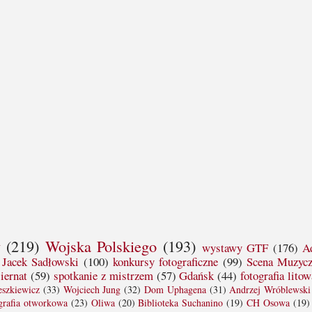
y
(219)
Wojska Polskiego
(193)
wystawy GTF
(176)
A
Jacek Sadłowski
(100)
konkursy fotograficzne
(99)
Scena Muzyc
iernat
(59)
spotkanie z mistrzem
(57)
Gdańsk
(44)
fotografia litow
szkiewicz
(33)
Wojciech Jung
(32)
Dom Uphagena
(31)
Andrzej Wróblewski
grafia otworkowa
(23)
Oliwa
(20)
Biblioteka Suchanino
(19)
CH Osowa
(19)