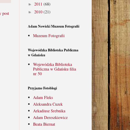
2011
(68)
►
2010
(21)
►
y post
Adam Nowicki Muzeum Fotografii
Muzeum Fotografii
Wojewódzka Biblioteka Publiczna
w Gdańsku
8-c5Ep0-
Wojewódzka Biblioteka
Publiczna w Gdańsku filia
nr 50
Przyjazne Fotoblogi
Adam Fleks
Aleksandra Cuzek
Arkadiusz Srebnika
Adam Dereszkiewicz
Beata Biernat