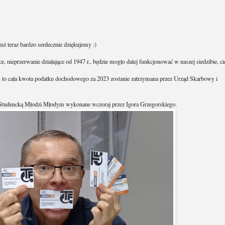
za rok 2023
od stycznia przyszłego 2024 roku
- czyli
- należy wpisać na
pieniądze :)
ższą czynność, już teraz bardzo serdecznie dziękujemy :)
graficzne w Polsce, nieprzerwanie działające od 1947 r., będzie mogło dal
ego 8-10.
li tego nie zrobicie, to cała kwota podatku dochodowego za 2023 zostanie
any przez Fundację Studencką Młodzi Młodym wykonane wczoraj przez Igo