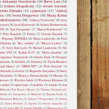
)
Aleksander Orzechowski
(14)
Barwy Lasu
(14)
2)
konkurs fotograficzny
(12)
otwarte warsztaty
lioteka Żabianka
(11)
cyjanotypia
(11)
"Andrzej
iec
(10)
Iwona Delegiewicz
(10)
Maciej Kostun
elkoformatowa
(10)
"Andrzej Pawłowski"
(9)
Jerzy
wystawa
(8)
Jacek Kozłowski
(8)
Jolanta Herburtowska
 GTF
(8)
"Igor Grzegorski"
(7)
"Marcin Kołakowski"
(7)
7)
Piotr Rogalski
(7)
Portret
(7)
Urszula Śmiałek
(7)
ki Wojennej RIWIERA
(6)
Maria Laskowska
(6)
Piotr
 Gdańska
(6)
"Bez widoku"
(5)
"Marcin Lichwa"
(5)
i
(5)
Jerzy Kulczycki
(5)
Michał Landowski
(5)
Nie
walne GTF
(5)
"Kodak D-23"
(4)
"Maria różańska"
(4)
Eugeniusz Trojanowski
(4)
Galeria Znak
(4)
Grzegorz
antorini
(4)
Szteklin
(4)
Trutnowy
(4)
Tryton Business
chał Moroz"
(3)
"ORWO NP7"
(3)
"Piotr Nowicki"
(3)
iblioteka Lelewela
(3)
Bogumiła Jarzyńska
(3)
Duety
 Kamiński
(3)
Maurycy Śmierzchalski
(3)
Mazury
(3)
herowo
(3)
Wiesław Sułek
(3)
Wiesława Klemens
(3)
)
makro
(3)
oprawianie
(3)
podróże
(3)
rzepak
(3)
stan
Biblioteka Pod Kotem i Myszą"
(2)
"Dzmitry Dauhalewich"
kliński
(2)
Autoportret
(2)
Bezławki
(2)
Bogdan Groth
(2)
ilharmonia Bałtycka
(2)
Galeria 3 Fotogramów
(2)
Galeria
(2)
Janusz Piechota
(2)
Japonia
(2)
Justyna Jazgarska
(2)
erc
(2)
Leica IIIf
(2)
Leszek Pękalski
(2)
Mazuron lens
(2)