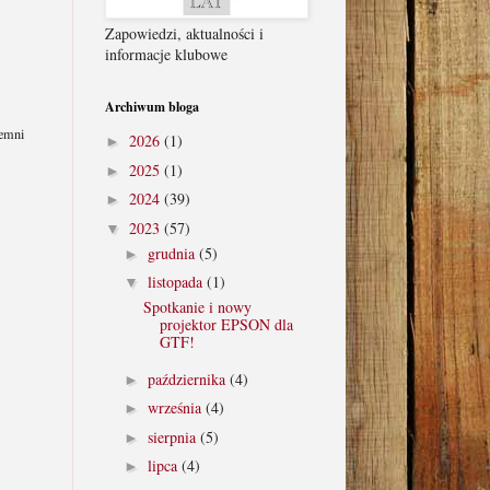
Zapowiedzi, aktualności i
informacje klubowe
KRS Fundacji:
stępujący numer
Archiwum bloga
2026
(1)
►
2025
(1)
►
2024
(39)
►
2023
(57)
▼
grudnia
(5)
►
listopada
(1)
▼
ej funkcjonować w naszej siedzibie, ciemni
Spotkanie i nowy
projektor EPSON dla
 zatrzymana przez Urząd Skarbowy i
GTF!
października
(4)
►
ra Grzegorskiego.
września
(4)
►
sierpnia
(5)
►
lipca
(4)
►