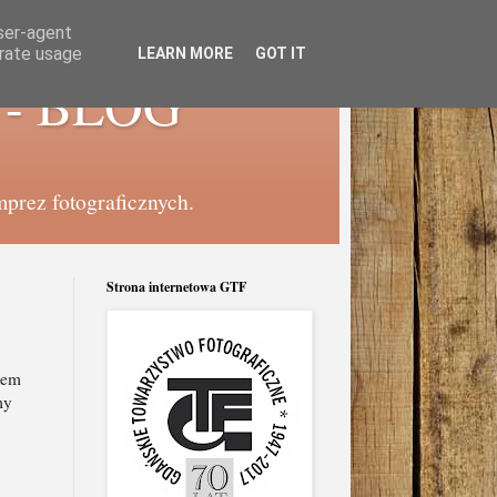
user-agent
erate usage
LEARN MORE
GOT IT
e - BLOG
mprez fotograficznych.
Strona internetowa GTF
wem
my