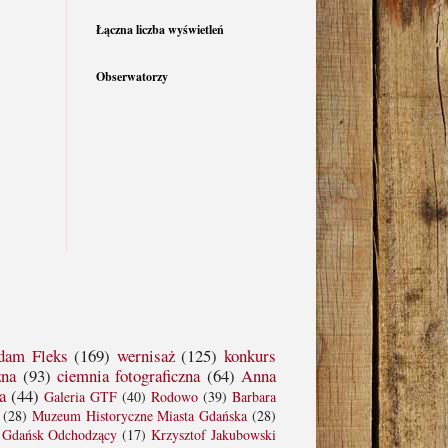
Łączna liczba wyświetleń
Obserwatorzy
dam Fleks
(169)
wernisaż
(125)
konkurs
zna
(93)
ciemnia fotograficzna
(64)
Anna
a
(44)
Galeria GTF
(40)
Rodowo
(39)
Barbara
(28)
Muzeum Historyczne Miasta Gdańska
(28)
Gdańsk Odchodzący
(17)
Krzysztof Jakubowski