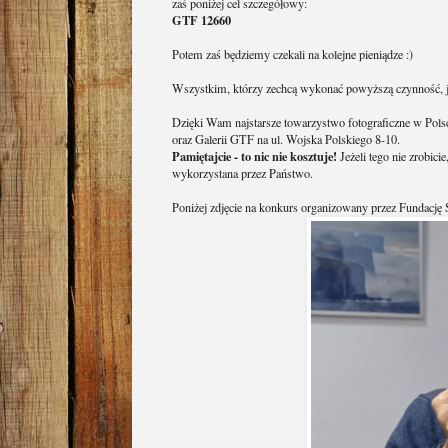
formularza PIT
Podczas wypełniania
0000270261
,
zaś poniżej cel szczegółowy:
GTF 12660
Potem zaś będziemy czekali na kolejne 
Wszystkim, którzy zechcą wykonać powy
Dzięki Wam najstarsze towarzystwo foto
oraz Galerii GTF na ul. Wojska Polski
Pamiętajcie - to nic nie kosztuje!
Jeże
wykorzystana przez Państwo.
Poniżej zdjęcie na konkurs organizow