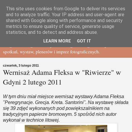
This site uses cookies from Google to deliver its services
Gdańskie Towarzystwo
and to analyze traffic. Your IP address and user-agent are
shared with Google along with performance and security
metrics to ensure quality of service, generate usage
Fotograficzne - BLOG
statistics, and to detect and address abuse.
LEARN MORE
GOT IT
Blog Gdańskiego Towarzystwa Fotograficznego - relacje ze
spotkań, wystaw, plenerów i imprez fotograficznych.
czwartek, 3 lutego 2011
Wernisaż Adama Fleksa w "Riwierze" w
Gdyni 2 lutego 2011
W tym dniu miał miejsce wernisaż wystawy Adama Fleksa
"Peregrynacje. Grecja. Kreta. Santorini". Na wystawę składa
się 39 zdjęć wykonanych pod powiększalnikiem na
tradycyjnym papierze bromowym. 5 spośród nich autor
wykonał w technice litowej.