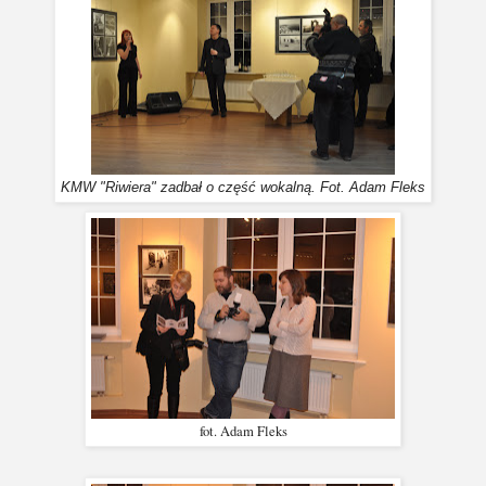
KMW "Riwiera" zadbał o część wokalną. Fot. Adam Fleks
fot. Adam Fleks