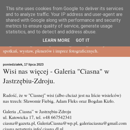
This site uses cookies from Google to deliver its services
Gdańskie Towarzystwo
and to analyze traffic. Your IP address and user-agent are
shared with Google along with performance and security
metrics to ensure quality of service, generate usage
Fotograficzne - BLOG
statistics, and to detect and address abuse.
LEARN MORE
GOT IT
Blog Gdańskiego Towarzystwa Fotograficznego - relacje ze
spotkań, wystaw, plenerów i imprez fotograficznych.
poniedziałek, 17 lipca 2023
Wisi nas więcej - Galeria "Ciasna" w
Jastrzębiu-Zdroju.
Radość, że w "Ciasnej" wisi (albo chciaż jest na liście wisielców)
nas trzech: Sławomir Fiebig, Adam Fleks oraz Bogdan Kizło.
Galeria „Ciasna” w Jastrzębiu-Zdroju
ul. Katowicka 17, tel. +48 667542341
ciasna@gazeta.pl, GaleriaCiasna@wp.pl, galeriaciasna@gmail.com
ciasna.netarteria.info/ ciasna.dl.pl