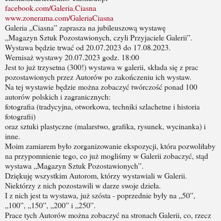
facebook.com/Galeria.Ciasna
www.zonerama.com/GaleriaCiasna
Galeria „Ciasna” zaprasza na jubileuszową wystawę
„Magazyn Sztuk Pozostawionych, czyli Przyjaciele Galerii”.
Wystawa będzie trwać od 20.07.2023 do 17.08.2023.
Wernisaż wystawy 20.07.2023 godz. 18:00
Jest to już trzysetna (300!) wystawa w galerii, składa się z prac
pozostawionych przez Autorów po zakończeniu ich wystaw.
Na tej wystawie będzie można zobaczyć twórczość ponad 100
autorów polskich i zagranicznych:
fotografia (tradycyjna, otworkowa, techniki szlachetne i historia
fotografii)
oraz sztuki plastyczne (malarstwo, grafika, rysunek, wycinanka) i
inne.
Moim zamiarem było zorganizowanie ekspozycji, która pozwoliłaby
na przypomnienie tego, co już mogliśmy w Galerii zobaczyć, stąd
wystawa „Magazyn Sztuk Pozostawionych”.
Dziękuję wszystkim Autorom, którzy wystawiali w Galerii.
Niektórzy z nich pozostawili w darze swoje dzieła.
I z nich jest ta wystawa, już szósta - poprzednie były na „50”,
„100”, „150”, „200” i „250”.
Prace tych Autorów można zobaczyć na stronach Galerii, co, rzecz