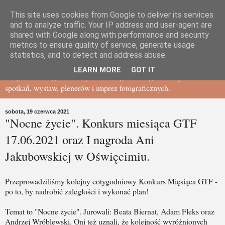
This site uses cookies from Google to deliver its services
Gdańskie Towarzystwo
and to analyze traffic. Your IP address and user-agent are
shared with Google along with performance and security
metrics to ensure quality of service, generate usage
Fotograficzne - BLOG
statistics, and to detect and address abuse.
LEARN MORE
GOT IT
Blog Gdańskiego Towarzystwa Fotograficznego - relacje ze
spotkań, wystaw, plenerów i imprez fotograficznych.
sobota, 19 czerwca 2021
"Nocne życie". Konkurs miesiąca GTF
17.06.2021 oraz I nagroda Ani
Jakubowskiej w Oświęcimiu.
Przeprowadziliśmy kolejny cotygodniowy Konkurs Mięsiąca GTF -
po to, by nadrobić zaległości i wykonać plan!
Temat to "Nocne życie". Jurowali: Beata Biernat, Adam Fleks oraz
Andrzej Wróblewski. Oni też uznali, że kolejność wyróżnionych