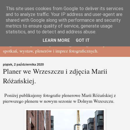
This site uses cookies from Google to deliver its services
Gdańskie Towarzystwo
and to analyze traffic. Your IP address and user-agent are
shared with Google along with performance and security
metrics to ensure quality of service, generate usage
Fotograficzne - BLOG
statistics, and to detect and address abuse.
LEARN MORE
GOT IT
Blog Gdańskiego Towarzystwa Fotograficznego - relacje ze
spotkań, wystaw, plenerów i imprez fotograficznych.
piątek, 2 października 2020
Planer we Wrzeszczu i zdjęcia Marii
Różańskiej.
Poniżej publikujemy fotografie plenerowe Marii Różańskiej z
pierwszego pleneru w nowym sezonie w Dolnym Wrzeszczu.