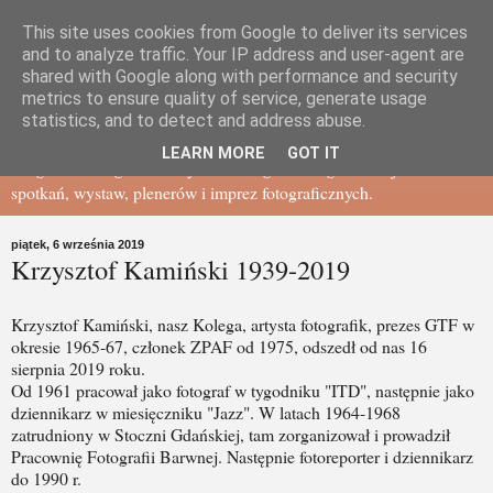
This site uses cookies from Google to deliver its services
Gdańskie Towarzystwo
and to analyze traffic. Your IP address and user-agent are
shared with Google along with performance and security
metrics to ensure quality of service, generate usage
Fotograficzne - BLOG
statistics, and to detect and address abuse.
LEARN MORE
GOT IT
Blog Gdańskiego Towarzystwa Fotograficznego - relacje ze
spotkań, wystaw, plenerów i imprez fotograficznych.
piątek, 6 września 2019
Krzysztof Kamiński 1939-2019
Krzysztof Kamiński, nasz Kolega, artysta fotografik, prezes GTF w
okresie 1965-67, członek ZPAF od 1975, odszedł od nas 16
sierpnia 2019 roku.
Od 1961 pracował jako fotograf w tygodniku "ITD", następnie jako
dziennikarz w miesięczniku "Jazz". W latach 1964-1968
zatrudniony w Stoczni Gdańskiej, tam zorganizował i prowadził
Pracownię Fotografii Barwnej. Następnie fotoreporter i dziennikarz
do 1990 r.