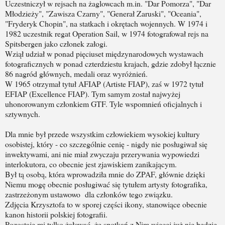
Uczestniczył w rejsach na żaglowcach m.in. "Dar Pomorza", "Dar
Młodzieży", "Zawisza Czarny", "Generał Zaruski", "Oceania",
"Fryderyk Chopin", na statkach i okrętach wojennych. W 1974 i
1982 uczestnik regat Operation Sail, w 1974 fotografował rejs na
Spitsbergen jako członek załogi.
Wziął udział w ponad pięciuset międzynarodowych wystawach
fotograficznych w ponad czterdziestu krajach, gdzie zdobył łącznie
86 nagród głównych, medali oraz wyróżnień.
W 1965 otrzymał tytuł AFIAP (Artiste FIAP), zaś w 1972 tytuł
EFIAP (Excellence FIAP). Tym samym został najwyżej
uhonorowanym członkiem GTF. Tyle wspomnień oficjalnych i
sztywnych.
Dla mnie był przede wszystkim człowiekiem wysokiej kultury
osobistej, który - co szczególnie cenię - nigdy nie posługiwał się
inwektywami, ani nie miał zwyczaju przerywania wypowiedzi
interlokutora, co obecnie jest zjawiskiem zanikającym.
Był tą osobą, która wprowadziła mnie do ZPAF, głównie dzięki
Niemu mogę obecnie posługiwać się tytułem artysty fotografika,
zastrzeżonym ustawowo dla członków tego związku.
Zdjęcia Krzysztofa to w sporej części ikony, stanowiące obecnie
kanon historii polskiej fotografii.
Pozostaje mi tylko żałować, że spotkań z Nim więcej już nie będzie.