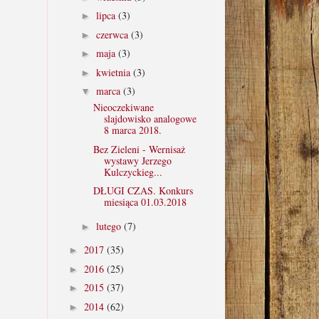
lipca
(3)
►
czerwca
(3)
►
maja
(3)
►
kwietnia
(3)
►
marca
(3)
▼
Nieoczekiwane
slajdowisko analogowe
8 marca 2018.
Bez Zieleni - Wernisaż
wystawy Jerzego
Kulczyckieg...
DŁUGI CZAS. Konkurs
miesiąca 01.03.2018
lutego
(7)
►
2017
(35)
►
2016
(25)
►
2015
(37)
►
2014
(62)
►