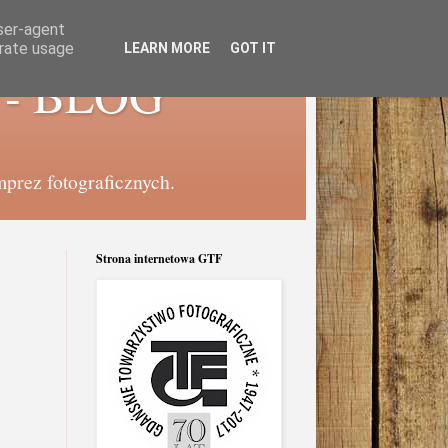
user-agent
erate usage
LEARN MORE
GOT IT
e - BLOG
mprez fotograficznych.
Strona internetowa GTF