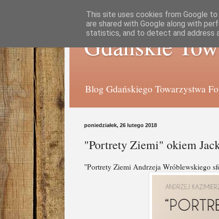
This site uses cookies from Google to d
are shared with Google along with perf
statistics, and to detect and address 
Gdańskie Tow
Blog Gdańskiego Towarzystwa Foto
poniedziałek, 26 lutego 2018
"Portrety Ziemi" okiem Jac
"Portrety Ziemi Andrzeja Wróblewskiego sfo