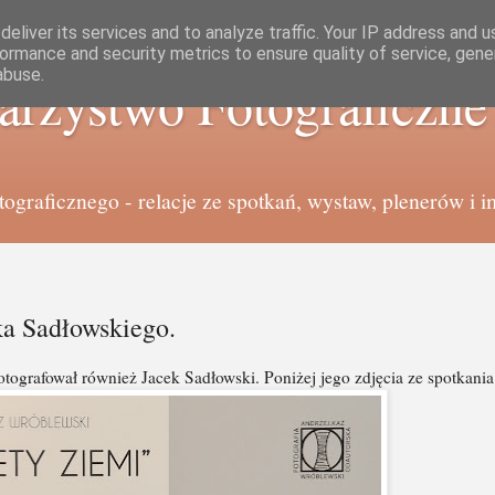
eliver its services and to analyze traffic. Your IP address and 
ormance and security metrics to ensure quality of service, gen
abuse.
arzystwo Fotograficzn
graficznego - relacje ze spotkań, wystaw, plenerów i i
ka Sadłowskiego.
tografował również Jacek Sadłowski. Poniżej jego zdjęcia ze spotkania