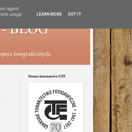
user-agent
erate usage
LEARN MORE
GOT IT
e - BLOG
mprez fotograficznych.
Strona internetowa GTF
.