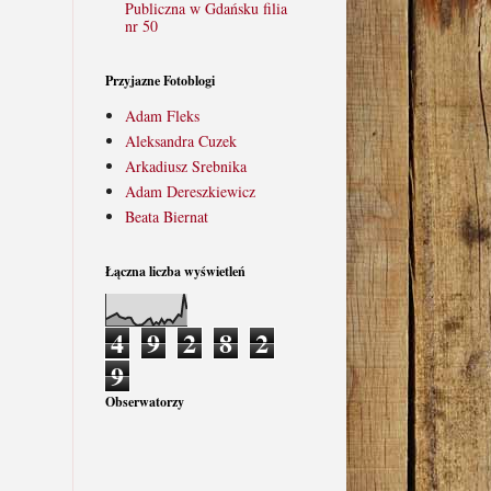
Publiczna w Gdańsku filia
nr 50
Przyjazne Fotoblogi
Adam Fleks
Aleksandra Cuzek
Arkadiusz Srebnika
Adam Dereszkiewicz
Beata Biernat
Łączna liczba wyświetleń
4
9
2
8
2
9
Obserwatorzy