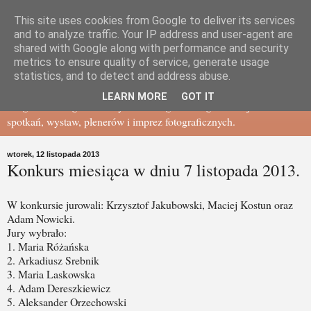
This site uses cookies from Google to deliver its services
Gdańskie Towarzystwo
and to analyze traffic. Your IP address and user-agent are
shared with Google along with performance and security
metrics to ensure quality of service, generate usage
Fotograficzne - BLOG
statistics, and to detect and address abuse.
LEARN MORE
GOT IT
Blog Gdańskiego Towarzystwa Fotograficznego - relacje ze
spotkań, wystaw, plenerów i imprez fotograficznych.
wtorek, 12 listopada 2013
Konkurs miesiąca w dniu 7 listopada 2013.
W konkursie jurowali: Krzysztof Jakubowski, Maciej Kostun oraz
Adam Nowicki.
Jury wybrało:
1. Maria Różańska
2. Arkadiusz Srebnik
3. Maria Laskowska
4. Adam Dereszkiewicz
5. Aleksander Orzechowski