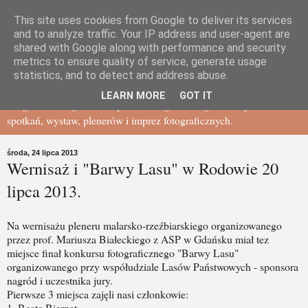
This site uses cookies from Google to deliver its services
Gdańskie Towarzystwo
and to analyze traffic. Your IP address and user-agent are
shared with Google along with performance and security
metrics to ensure quality of service, generate usage
Fotograficzne - BLOG
statistics, and to detect and address abuse.
LEARN MORE
GOT IT
Blog Gdańskiego Towarzystwa Fotograficznego - relacje ze
spotkań, wystaw, plenerów i imprez fotograficznych.
środa, 24 lipca 2013
Wernisaż i "Barwy Lasu" w Rodowie 20
lipca 2013.
Na wernisażu pleneru malarsko-rzeźbiarskiego organizowanego
przez prof. Mariusza Białeckiego z ASP w Gdańsku miał tez
miejsce finał konkursu fotograficznego "Barwy Lasu"
organizowanego przy współudziale Lasów Państwowych - sponsora
nagród i uczestnika jury.
Pierwsze 3 miejsca zajęli nasi członkowie:
1. Beata Biernat