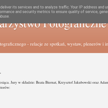
eliver its services and to analyze traffic. Your IP address and 
ormance and security metrics to ensure quality of service, gen
abuse.
arzystwo Fotograficzn
graficznego - relacje ze spotkań, wystaw, plenerów i i
.
esiąca. Jury w składzie: Beata Biernat, Krzysztof Jakubowski oraz Ada
utorów: