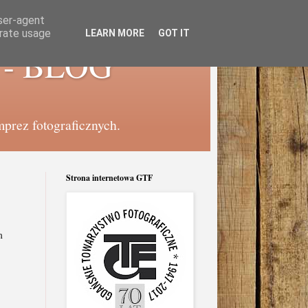
user-agent
erate usage
LEARN MORE
GOT IT
e - BLOG
mprez fotograficznych.
Strona internetowa GTF
m