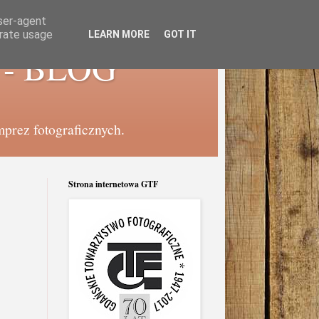
user-agent
erate usage
LEARN MORE
GOT IT
e - BLOG
mprez fotograficznych.
Strona internetowa GTF