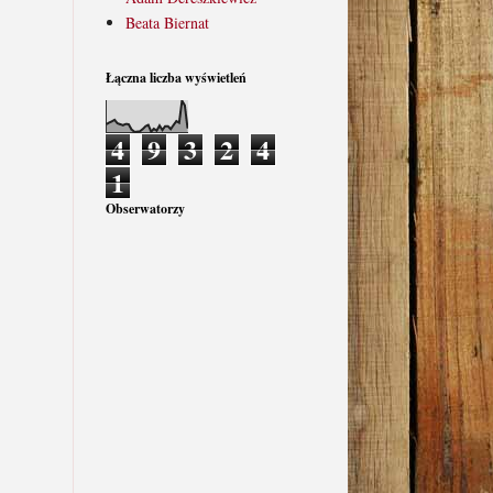
Beata Biernat
Łączna liczba wyświetleń
4
9
3
2
4
1
Obserwatorzy