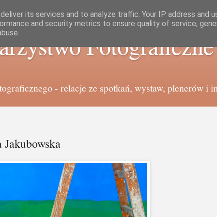
eliver its services and to analyze traffic. Your IP address and 
ormance and security metrics to ensure quality of service, gen
abuse.
arzystwo Fotograficzn
graficznego - relacje ze spotkań, wystaw, plenerów i i
a Jakubowska