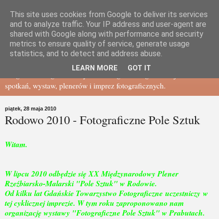
This site uses cookies from Google to deliver its services
Gdańskie Towarzystwo
and to analyze traffic. Your IP address and user-agent are
shared with Google along with performance and security
metrics to ensure quality of service, generate usage
Fotograficzne - BLOG
statistics, and to detect and address abuse.
LEARN MORE
GOT IT
Blog Gdańskiego Towarzystwa Fotograficznego - relacje ze
spotkań, wystaw, plenerów i imprez fotograficznych.
piątek, 28 maja 2010
Rodowo 2010 - Fotograficzne Pole Sztuk
Witam.
W lipcu 2010 odbędzie się XX Międzynarodowy Plener
Rzeźbiarsko-Malarski "Pole Sztuk" w Rodowie.
Od kilku lat Gdańskie Towarzystwo Fotograficzne uczestniczy w
tej cyklicznej imprezie. W tym roku zaproponowano nam
organizację wystawy "Fotograficzne Pole Sztuk" w Prabutach.